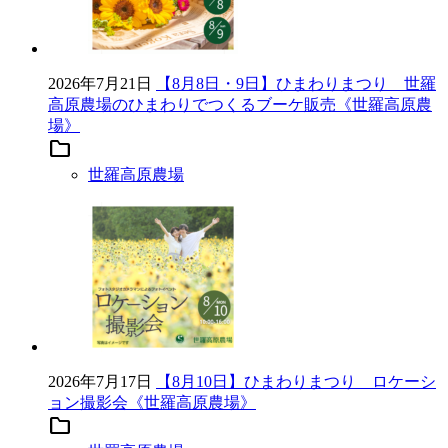
2026年7月21日
【8月8日・9日】ひまわりまつり 世羅
高原農場のひまわりでつくるブーケ販売《世羅高原農
場》
folder
世羅高原農場
2026年7月17日
【8月10日】ひまわりまつり ロケーシ
ョン撮影会《世羅高原農場》
folder