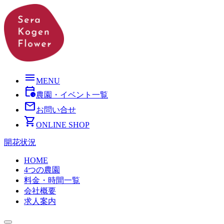
menu
MENU
calendar_clock
農園・イベント一覧
mail
お問い合せ
shopping_cart
ONLINE SHOP
開花状況
HOME
4つの農園
料金・時間一覧
会社概要
求人案内