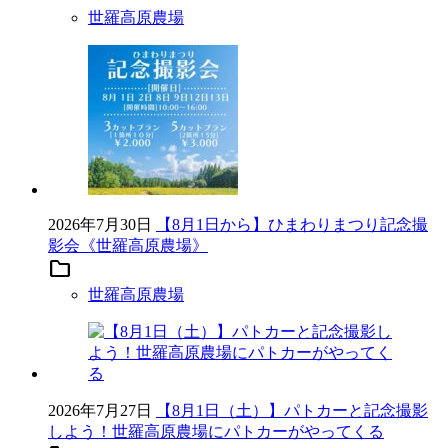
世羅高原農場
2026年7月30日
【8月1日から】ひまわりまつり記念撮
影会《世羅高原農場》
folder
世羅高原農場
2026年7月27日
【8月1日（土）】パトカーと記念撮影
しよう！世羅高原農場にパトカーがやってくる