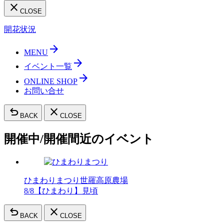
close
CLOSE
開花状況
arrow_forward
MENU
arrow_forward
イベント一覧
arrow_forward
ONLINE SHOP
お問い合せ
undo
close
BACK
CLOSE
開催中/開催間近のイベント
ひまわりまつり
世羅高原農場
8/8【ひまわり】見頃
undo
close
BACK
CLOSE