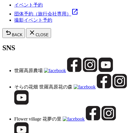
イベント予約
open_in_new
団体予約（旅行会社専用）
撮影イベント予約
undo
close
BACK
CLOSE
SNS
世羅高原農場
そらの花畑 世羅高原花の森
Flower village 花夢の里