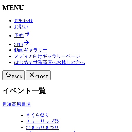
MENU
お知らせ
お願い
arrow_forward
予約
arrow_forward
SNS
動画ギャラリー
メディア向けギャラリーページ
はじめて世羅高原へお越しの方へ
undo
close
BACK
CLOSE
イベント一覧
世羅高原農場
さくら祭り
チューリップ祭
ひまわりまつり