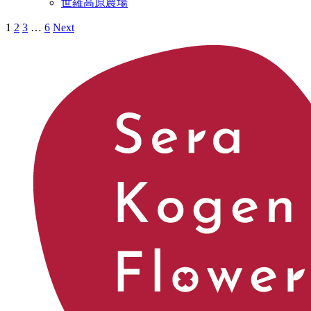
世羅高原農場
1
2
3
…
6
Next
投
稿
の
ペ
ー
ジ
送
り