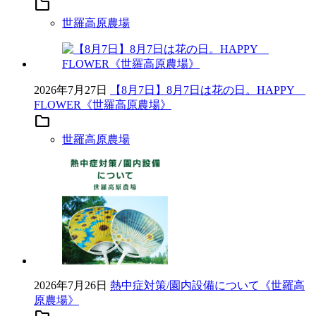
folder
世羅高原農場
2026年7月27日
【8月7日】8月7日は花の日。HAPPY
FLOWER《世羅高原農場》
folder
世羅高原農場
2026年7月26日
熱中症対策/園内設備について《世羅高
原農場》