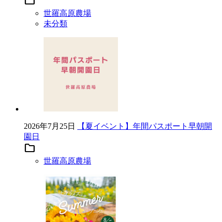
folder
世羅高原農場
未分類
2026年7月25日
【夏イベント】年間パスポート早朝開
園日
folder
世羅高原農場