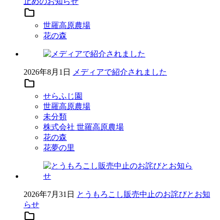
止めのお知らせ
folder
世羅高原農場
花の森
2026年8月1日
メディアで紹介されました
folder
せらふじ園
世羅高原農場
未分類
株式会社 世羅高原農場
花の森
花夢の里
2026年7月31日
とうもろこし販売中止のお詫びとお知
らせ
folder