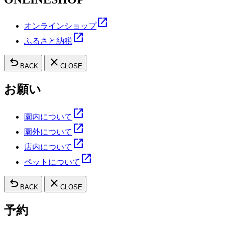
open_in_new
オンラインショップ
open_in_new
ふるさと納税
undo
close
BACK
CLOSE
お願い
open_in_new
園内について
open_in_new
園外について
open_in_new
店内について
open_in_new
ペットについて
undo
close
BACK
CLOSE
予約