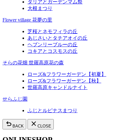
ダリアとガーデンマム祭
大根まつり
Flower village 花夢の里
芝桜とネモフィラの丘
あじさいとタチアオイの丘
ヘブンリーブルーの丘
コキアとコスモスの丘
そらの花畑 世羅高原花の森
ローズ&フラワーガーデン【初夏】
ローズ&フラワーガーデン【秋】
世羅高原キャンドルナイト
せらふじ園
ふじとルピナスまつり
undo
close
BACK
CLOSE
ONLINESHOP