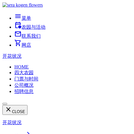
menu
菜单
calendar_clock
农园与活动
mail
联系我们
shopping_cart
网店
开花状况
HOME
四大农园
门票与时间
公司概况
招聘信息
close
CLOSE
开花状况