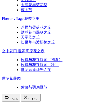
大丽花与菊花祭
萝卜节
Flower village 花梦之里
芝樱与婴蓝花之丘
绣球花与蜀葵之丘
天堂蓝之丘
扫帚草与波斯菊之丘
空中花田 世罗高原花之森
玫瑰与花卉庭园【初夏】
玫瑰与花卉庭园【秋】
世罗高原烛光之夜
世罗紫藤园
紫藤与羽扇豆节
undo
close
BACK
CLOSE