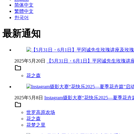
简体中文
繁體中文
한국어
最新通知
2025年5月20日
【5月31日・6月1日】平冈诚先生玫瑰
folder
花之森
2025年5月8日
Instagram摄影大赛“花快乐2025—夏季花
folder
世罗高原农场
花之森
花梦之里