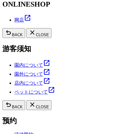
ONLINESHOP
open_in_new
网店
undo
close
BACK
CLOSE
游客须知
open_in_new
園内について
open_in_new
園外について
open_in_new
店内について
open_in_new
ペットについて
undo
close
BACK
CLOSE
预约