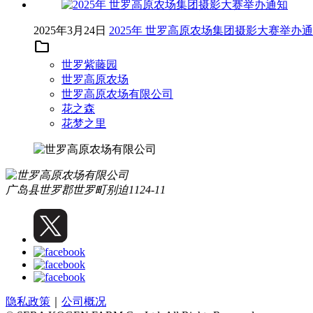
2025年3月24日
2025年 世罗高原农场集团摄影大赛举办
folder
世罗紫藤园
世罗高原农场
世罗高原农场有限公司
花之森
花梦之里
广岛县世罗郡世罗町别迫1124-11
隐私政策
｜
公司概况