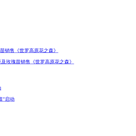
讲座及玫瑰苗销售《世罗高原花之森》
卉篇”启动