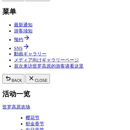
菜单
最新通知
游客须知
arrow_forward
预约
arrow_forward
SNS
動画ギャラリー
メディア向けギャラリーページ
首次来访世罗高原的游客请看这里
undo
close
BACK
CLOSE
活动一览
世罗高原农场
樱花节
郁金香节
向日葵节