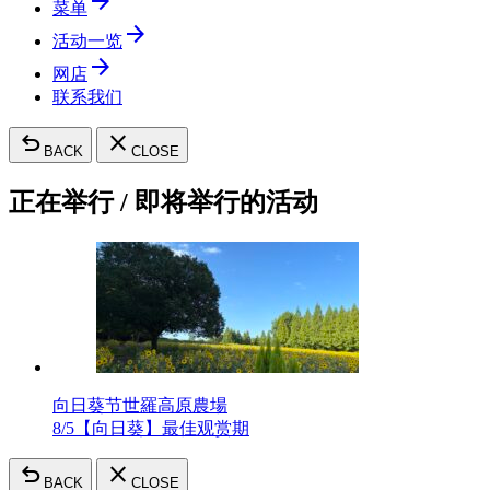
arrow_forward
菜单
arrow_forward
活动一览
arrow_forward
网店
联系我们
undo
close
BACK
CLOSE
正在举行 / 即将举行的活动
向日葵节
世羅高原農場
8/5【向日葵】最佳观赏期
undo
close
BACK
CLOSE