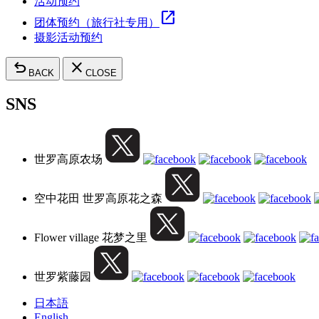
活动预约
open_in_new
团体预约（旅行社专用）
摄影活动预约
undo
close
BACK
CLOSE
SNS
世罗高原农场
空中花田 世罗高原花之森
Flower village 花梦之里
世罗紫藤园
日本語
English