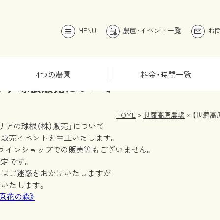
MENU
農園・イベント一覧
お
menu
calendar_clock
mail
4つの農園
料金・時間一覧
リア球根販売について
HOME
»
世羅高原農場
» 【世羅
リアの球根（株）販売」について
の販売イベントを中止いたします。
ラインショップでの販売等もございません。
定です。
にはご迷惑をおかけいたしますが
いたします。
高原花の森》