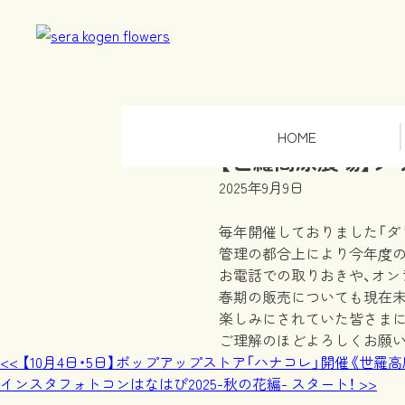
HOME
【世羅高原農場】ダ
2025年9月9日
毎年開催しておりました「ダ
管理の都合上により今年度
お電話での取りおきや、オン
春期の販売についても現在未
楽しみにされていた皆さま
ご理解のほどよろしくお願い
投
<<
【10月4日・5日】ポップアップストア「ハナコレ」開催《世羅
インスタフォトコンはなはぴ2025-秋の花編- スタート！
>>
稿