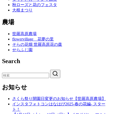
秋ローズと花のフェスタ
大根まつり
農場
世羅高原農場
flowervillage 花夢の里
そらの花畑 世羅高原花の森
せらふじ園
Search
お知らせ
さくら祭り開園日変更のお知らせ【世羅高原農場】
インスタフォトコンはなはぴ2025-春の花編- スター
ト！