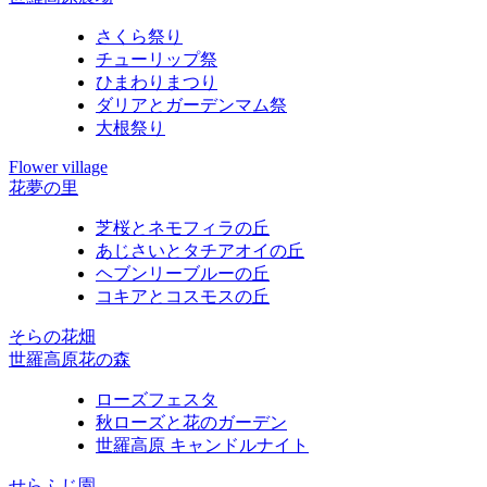
さくら祭り
チューリップ祭
ひまわりまつり
ダリアとガーデンマム祭
大根祭り
Flower village
花夢の里
芝桜とネモフィラの丘
あじさいとタチアオイの丘
ヘブンリーブルーの丘
コキアとコスモスの丘
そらの花畑
世羅高原花の森
ローズフェスタ
秋ローズと花のガーデン
世羅高原 キャンドルナイト
せらふじ園