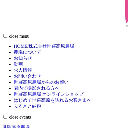
コ
close
menu
ン
HOME/株式会社世羅高原農場
テ
農場について
ン
お知らせ
ツ
動画
へ
求人情報
移
お問い合わせ
動
世羅高原農場からのお願い
園内で撮影される方へ
世羅高原農場 オンラインショップ
はじめて世羅高原を訪れるお客さまへ
ふるさと納税
close
events
世羅高原農場