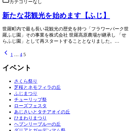
カテゴリーなし
新たな花観光を始めます【ふじ】
世羅町内で最も長い花観光の歴史を持つ「フラワーパーク世
羅ふじ園」その事業を株式会社 世羅高原農場が継承し 「せ
らふじ園」として再スタートすることとなりました。…
1
…
4
5
イベント
さくら祭り
芝桜とネモフィラの丘
ふじまつり
チューリップ祭
ローズフェスタ
あじさいとタチアオイの丘
ひまわりまつり
ヘブンリーブルーの丘
ダリアとガーデンマム祭