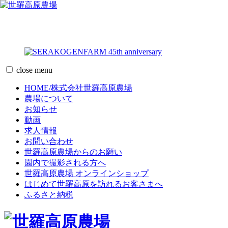
コ
close
menu
ン
HOME/株式会社世羅高原農場
テ
農場について
ン
お知らせ
ツ
動画
へ
求人情報
移
お問い合わせ
動
世羅高原農場からのお願い
園内で撮影される方へ
世羅高原農場 オンラインショップ
はじめて世羅高原を訪れるお客さまへ
ふるさと納税