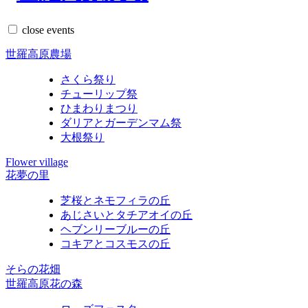
close
events
世羅高原農場
さくら祭り
チューリップ祭
ひまわりまつり
ダリアとガーデンマム祭
大根祭り
Flower village
花夢の里
芝桜とネモフィラの丘
あじさいとタチアオイの丘
ヘブンリーブルーの丘
コキアとコスモスの丘
そらの花畑
世羅高原花の森